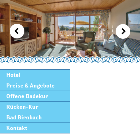
Hotel
Preise & Angebote
Offene Badekur
Rücken-Kur
Bad Birnbach
Kontakt