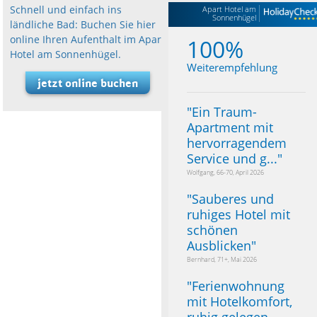
Schnell und einfach ins
Apart Hotel am
Sonnenhügel
ländliche Bad: Buchen Sie hier
online Ihren Aufenthalt im Apart
100%
Hotel am Sonnenhügel.
Weiterempfehlung
jetzt online buchen
"
Ein Traum-
Apartment mit
hervorragendem
Service und g...
"
Wolfgang, 66-70, April 2026
"
Sauberes und
ruhiges Hotel mit
schönen
Ausblicken
"
Bernhard, 71+, Mai 2026
"
Ferienwohnung
mit Hotelkomfort,
ruhig gelegen,