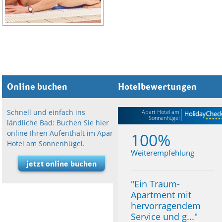
Online buchen
Hotelbewertungen
Schnell und einfach ins
Apart Hotel am
Sonnenhügel
ländliche Bad: Buchen Sie hier
online Ihren Aufenthalt im Apart
100%
Hotel am Sonnenhügel.
Weiterempfehlung
jetzt online buchen
"
Ein Traum-
Apartment mit
hervorragendem
Service und g...
"