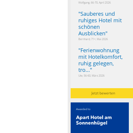
Wolfgang, 66-70, April 2026
"
Sauberes und
ruhiges Hotel mit
schönen
Ausblicken
"
Bernhard, 71+, Mai 2026
"
Ferienwohnung
mit Hotelkomfort,
ruhig gelegen,
tro...
"
Ute, 56-60, März 2026
Jetzt bewerten