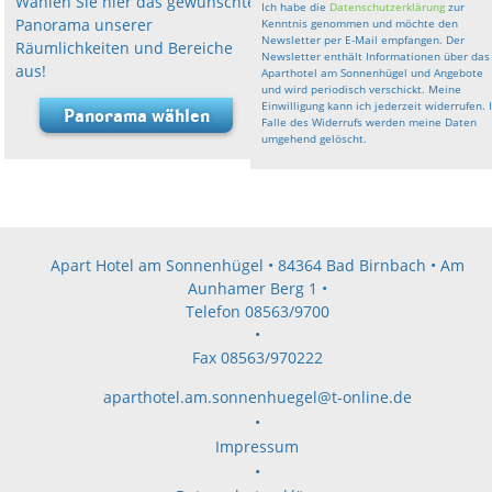
Wählen Sie hier das gewünschte
Ich habe die
Datenschutzerklärung
zur
Panorama unserer
Kenntnis genommen und möchte den
Newsletter per E-Mail empfangen. Der
Räumlichkeiten und Bereiche
Newsletter enthält Informationen über das
aus!
Aparthotel am Sonnenhügel und Angebote
und wird periodisch verschickt. Meine
Einwilligung kann ich jederzeit widerrufen. 
Panorama wählen
Falle des Widerrufs werden meine Daten
umgehend gelöscht.
Apart Hotel am Sonnenhügel • 84364 Bad Birnbach • Am
Aunhamer Berg 1 •
Telefon 08563/9700
•
Fax 08563/970222
aparthotel.am.sonnenhuegel@t-online.de
•
Impressum
•