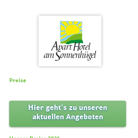
Skip
to
content
Preise
Hier geht’s zu unseren
aktuellen Angeboten