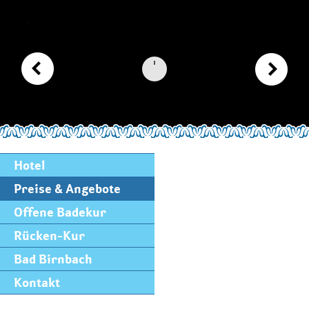
Hotel
Preise & Angebote
Offene Badekur
Rücken-Kur
Bad Birnbach
Kontakt