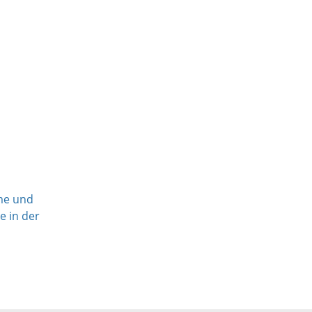
me und
e in der