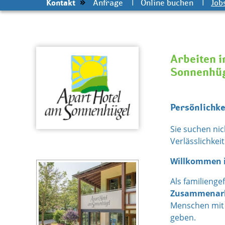
Kontakt
Anfrage
Online buchen
Job
Skip
Arbeiten i
to
Sonnenhü
content
Persönlichke
Sie suchen nic
Verlässlichkei
Willkommen i
Als familienge
Zusammenarb
Menschen mit 
geben.