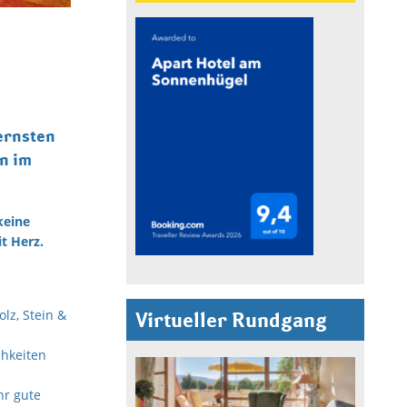
ernsten
n im
keine
t Herz.
lz, Stein &
Virtueller Rundgang
chkeiten
hr gute