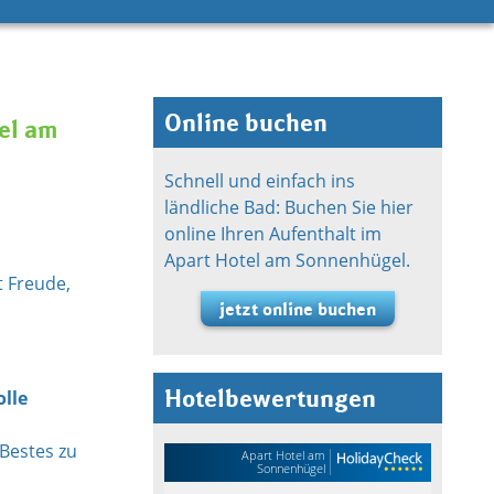
Online buchen
el am
Schnell und einfach ins
ländliche Bad: Buchen Sie hier
online Ihren Aufenthalt im
Apart Hotel am Sonnenhügel.
t Freude,
jetzt online buchen
Hotelbewertungen
olle
n
Bestes zu
Apart Hotel am
Sonnenhügel