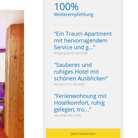
100%
Weiterempfehlung
"
Ein Traum-Apartment
mit hervorragendem
Service und g...
"
Wolfgang, 66-70, April 2026
"
Sauberes und
ruhiges Hotel mit
schönen Ausblicken
"
Bernhard, 71+, Mai 2026
"
Ferienwohnung mit
Hotelkomfort, ruhig
gelegen, tro...
"
Ute, 56-60, März 2026
Jetzt bewerten