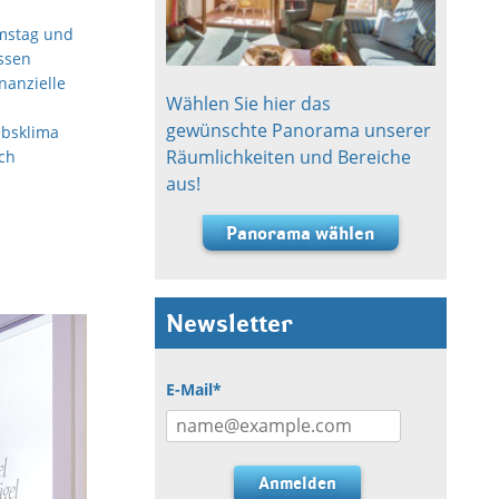
mstag und
ossen
nanzielle
Wählen Sie hier das
gewünschte Panorama unserer
ebsklima
Räumlichkeiten und Bereiche
ch
aus!
Panorama wählen
Newsletter
E-Mail*
Anmelden