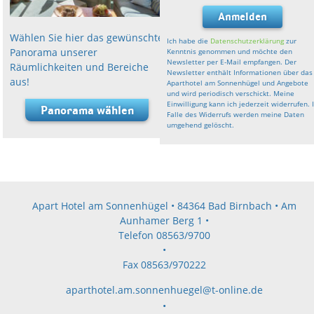
Anmelden
Wählen Sie hier das gewünschte
Ich habe die
Datenschutzerklärung
zur
Panorama unserer
Kenntnis genommen und möchte den
Newsletter per E-Mail empfangen. Der
Räumlichkeiten und Bereiche
Newsletter enthält Informationen über das
aus!
Aparthotel am Sonnenhügel und Angebote
und wird periodisch verschickt. Meine
Einwilligung kann ich jederzeit widerrufen. 
Panorama wählen
Falle des Widerrufs werden meine Daten
umgehend gelöscht.
Apart Hotel am Sonnenhügel • 84364 Bad Birnbach • Am
Aunhamer Berg 1 •
Telefon 08563/9700
•
Fax 08563/970222
aparthotel.am.sonnenhuegel@t-online.de
•