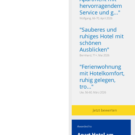
hervorragendem
Service und g...
"
Wolfgang, 66-70, April 2026
"
Sauberes und
ruhiges Hotel mit
schönen
Ausblicken
"
Bernhard, 71+, Mai 2026
"
Ferienwohnung
mit Hotelkomfort,
ruhig gelegen,
tro...
"
Ute, 56-60, März 2026
Jetzt bewerten