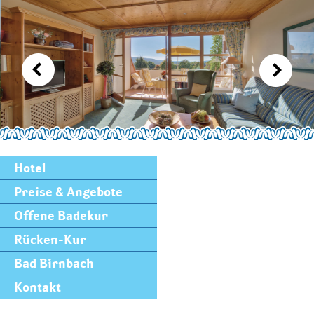
Hotel
Preise & Angebote
Offene Badekur
Rücken-Kur
Bad Birnbach
Kontakt