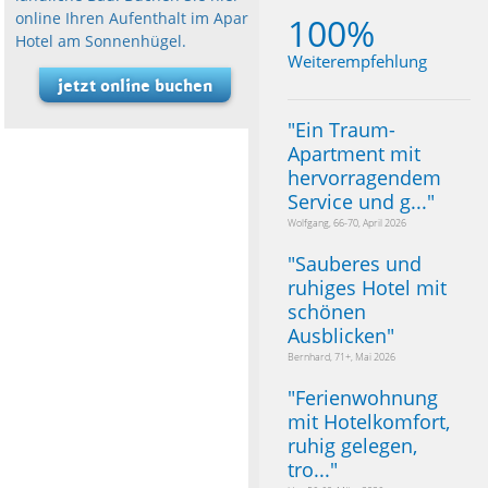
online Ihren Aufenthalt im Apart
100%
Hotel am Sonnenhügel.
Weiterempfehlung
jetzt online buchen
"
Ein Traum-
Apartment mit
hervorragendem
Service und g...
"
Wolfgang, 66-70, April 2026
"
Sauberes und
ruhiges Hotel mit
schönen
Ausblicken
"
Bernhard, 71+, Mai 2026
"
Ferienwohnung
mit Hotelkomfort,
ruhig gelegen,
tro...
"