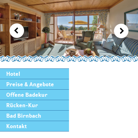
Hotel
Preise & Angebote
Offene Badekur
Rücken-Kur
Bad Birnbach
Kontakt