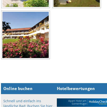
Online buchen
Hotelbewertungen
Schnell und einfach ins
Apart Hotel am
Sonnenhügel
ländliche Bad: Buchen Sie hier