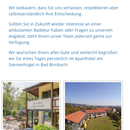
Wir bedauern, dass Sie uns verlassen, respektieren aber
selbstverständlich Ihre Entscheidung.
Sollten Sie in Zukunft wieder Interesse an einer
ambulanten Badekur haben oder Fragen zu unserem
Angebot, steht Ihnen unser Team jederzeit gerne zur
Verfügung.
Wir wünschen Ihnen alles Gute und vielleicht begrüßen
wir Sie eines Tages persönlich im Aparthotel am
Sonnenhügel in Bad Birnbach!