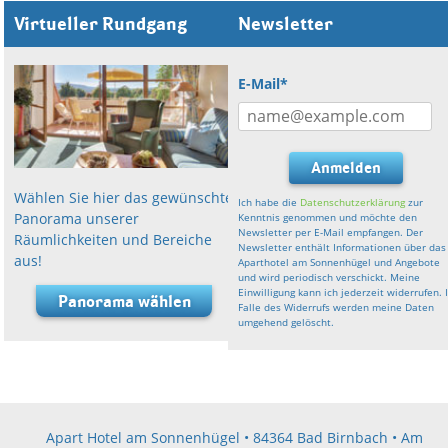
Virtueller Rundgang
Newsletter
E-Mail*
Anmelden
Wählen Sie hier das gewünschte
Ich habe die
Datenschutzerklärung
zur
Panorama unserer
Kenntnis genommen und möchte den
Newsletter per E-Mail empfangen. Der
Räumlichkeiten und Bereiche
Newsletter enthält Informationen über das
aus!
Aparthotel am Sonnenhügel und Angebote
und wird periodisch verschickt. Meine
Einwilligung kann ich jederzeit widerrufen. 
Panorama wählen
Falle des Widerrufs werden meine Daten
umgehend gelöscht.
Apart Hotel am Sonnenhügel • 84364 Bad Birnbach • Am