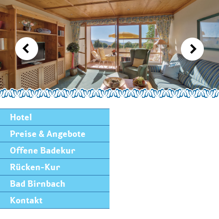
Hotel
Preise & Angebote
Offene Badekur
Rücken-Kur
Bad Birnbach
Kontakt