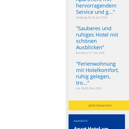
hervorragendem
Service und g...
"
Wolfgang, 66-70, April 2026
"
Sauberes und
ruhiges Hotel mit
schönen
Ausblicken
"
Bernhard, 71+, Mai 2026
"
Ferienwohnung
mit Hotelkomfort,
ruhig gelegen,
tro...
"
Ute, 56-60, März 2026
Jetzt bewerten