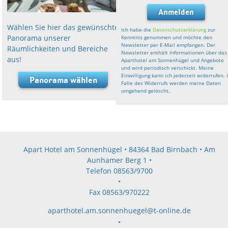
Anmelden
Wählen Sie hier das gewünschte
Ich habe die
Datenschutzerklärung
zur
Panorama unserer
Kenntnis genommen und möchte den
Newsletter per E-Mail empfangen. Der
Räumlichkeiten und Bereiche
Newsletter enthält Informationen über das
aus!
Aparthotel am Sonnenhügel und Angebote
und wird periodisch verschickt. Meine
Einwilligung kann ich jederzeit widerrufen. 
Panorama wählen
Falle des Widerrufs werden meine Daten
umgehend gelöscht.
Apart Hotel am Sonnenhügel • 84364 Bad Birnbach • Am
Aunhamer Berg 1 •
Telefon 08563/9700
•
Fax 08563/970222
aparthotel.am.sonnenhuegel@t-online.de
•