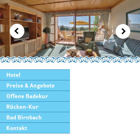
Hotel
Preise & Angebote
Offene Badekur
Rücken-Kur
Bad Birnbach
Kontakt