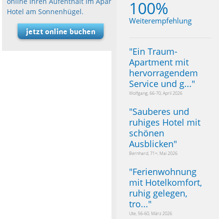
online Ihren Aufenthalt im Apart
100%
Hotel am Sonnenhügel.
Weiterempfehlung
jetzt online buchen
"
Ein Traum-
Apartment mit
hervorragendem
Service und g...
"
Wolfgang, 66-70, April 2026
"
Sauberes und
ruhiges Hotel mit
schönen
Ausblicken
"
Bernhard, 71+, Mai 2026
"
Ferienwohnung
mit Hotelkomfort,
ruhig gelegen,
tro...
"
Ute, 56-60, März 2026