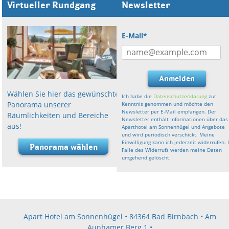
Virtueller Rundgang
Newsletter
E-Mail*
Anmelden
Wählen Sie hier das gewünschte
Ich habe die
Datenschutzerklärung
zur
Panorama unserer
Kenntnis genommen und möchte den
Newsletter per E-Mail empfangen. Der
Räumlichkeiten und Bereiche
Newsletter enthält Informationen über das
aus!
Aparthotel am Sonnenhügel und Angebote
und wird periodisch verschickt. Meine
Einwilligung kann ich jederzeit widerrufen. 
Panorama wählen
Falle des Widerrufs werden meine Daten
umgehend gelöscht.
Apart Hotel am Sonnenhügel • 84364 Bad Birnbach • Am
Aunhamer Berg 1 •