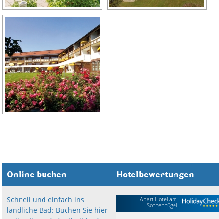
Online buchen
Hotelbewertungen
Schnell und einfach ins
Apart Hotel am
Sonnenhügel
ländliche Bad: Buchen Sie hier