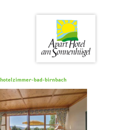
Skip
to
content
hotelzimmer-bad-birnbach